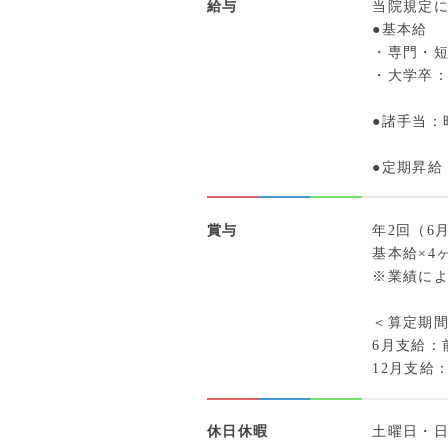
給与
当院規定
●基本給
・専門・短大
・大学卒：2
●諸手当
●定期昇給
賞与
年2回（6
基本給×4
※業績に
＜算定期
6月支給：
12月支給
休日休暇
土曜日・日