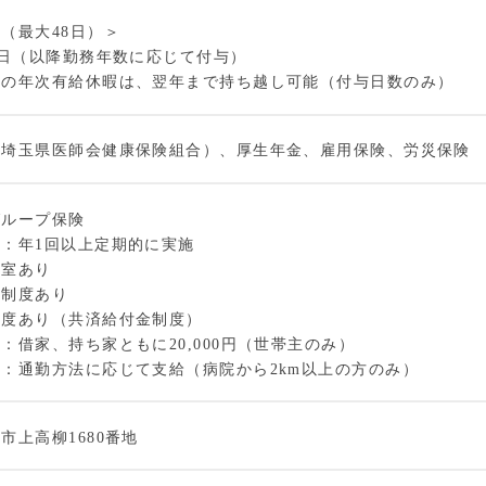
（最大48日）＞
0日（以降勤務年数に応じて付与）
分の年次有給休暇は、翌年まで持ち越し可能（付与日数のみ）
（埼玉県医師会健康保険組合）、厚生年金、雇用保険、労災保険
グループ保険
：年1回以上定期的に実施
育室あり
育制度あり
制度あり（共済給付金制度）
：借家、持ち家ともに20,000円（世帯主のみ）
：通勤方法に応じて支給（病院から2km以上の方のみ）
市上高柳1680番地