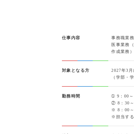
仕事内容
事務職業
医事業務（
作成業務
対象となる方
2027年
（学部・
勤務時間
➀ 9：00～
② 8：30～
※ 8：00
※担当す