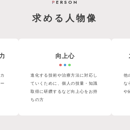
P
ERSON
求める人物像
力
向上心
ィカ
進化する技術や治療方法に対応し
他
ケー
ていくために、個人の技量・知識
な
取得に研鑽するなど向上心をお持
や
ちの方