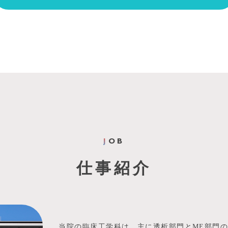
J
OB
仕事紹介
当院の臨床工学科は、主に透析部門とME部門の