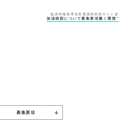
臨床研修医
専攻医
看護部
病院サイト
加須病院について
募集要項
働く環境
募集要項